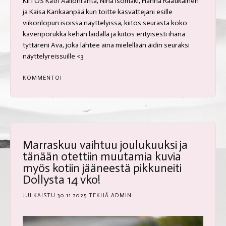
KIITOS Katri Aallonranta, Nina Isomäki, Hanna Raatikainen
ja Kaisa Kankaanpää kun toitte kasvattejani esille
viikonlopun isoissa näyttelyissä, kiitos seurasta koko
kaveriporukka kehän laidalla ja kiitos erityisesti ihana
tyttäreni Ava, joka lähtee aina mielellään äidin seuraksi
näyttelyreissuille <3
KOMMENTOI
Marraskuu vaihtuu joulukuuksi ja
tänään otettiin muutamia kuvia
myös kotiin jääneestä pikkuneiti
Dollysta 14 vko!
JULKAISTU
30.11.2025
TEKIJÄ
ADMIN