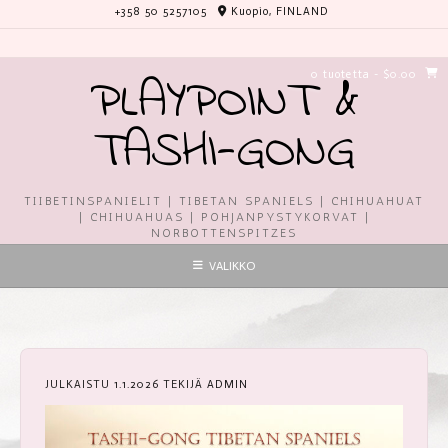
Skip
+358 50 5257105
Kuopio, FINLAND
to
content
PLAYPOINT &
0 tuotetta
- $0.00
TASHI-GONG
TIIBETINSPANIELIT | TIBETAN SPANIELS | CHIHUAHUAT
| CHIHUAHUAS | POHJANPYSTYKORVAT |
NORBOTTENSPITZES
VALIKKO
JULKAISTU
1.1.2026
TEKIJÄ
ADMIN