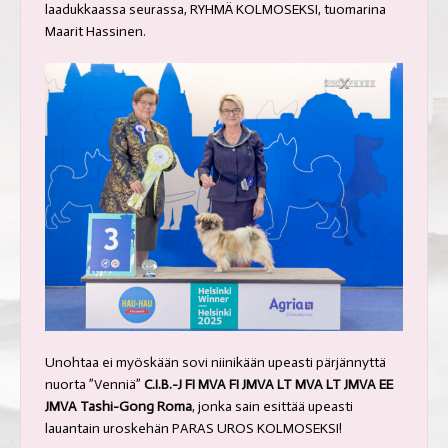
laadukkaassa seurassa, RYHMÄ KOLMOSEKSI, tuomarina
Maarit Hassinen.
Unohtaa ei myöskään sovi niinikään upeasti pärjännyttä
nuorta ”Venniä”
C.I.B.-J FI MVA FI JMVA LT MVA LT JMVA EE
JMVA
Tashi-Gong Roma
, jonka sain esittää upeasti
lauantain uroskehän PARAS UROS KOLMOSEKSI!