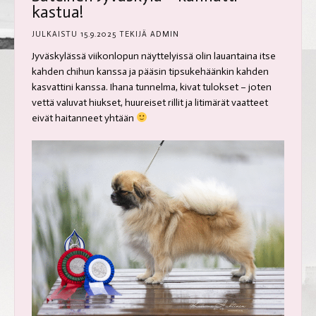
kastua!
JULKAISTU
15.9.2025
TEKIJÄ
ADMIN
Jyväskylässä viikonlopun näyttelyissä olin lauantaina itse
kahden chihun kanssa ja pääsin tipsukehäänkin kahden
kasvattini kanssa. Ihana tunnelma, kivat tulokset – joten
vettä valuvat hiukset, huureiset rillit ja litimärät vaatteet
eivät haitanneet yhtään