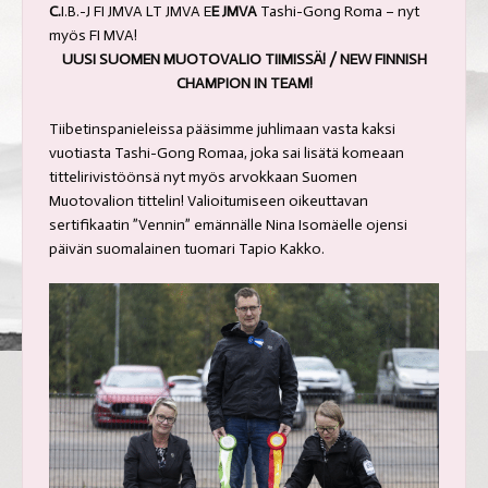
C.
I.B.-J FI JMVA LT JMVA E
E JMVA
Tashi-Gong Roma – nyt
myös FI MVA!
UUSI SUOMEN MUOTOVALIO TIIMISSÄ! / NEW FINNISH
CHAMPION IN TEAM!
Tiibetinspanieleissa pääsimme juhlimaan vasta kaksi
vuotiasta Tashi-Gong Romaa, joka sai lisätä komeaan
tittelirivistöönsä nyt myös arvokkaan Suomen
Muotovalion tittelin! Valioitumiseen oikeuttavan
sertifikaatin ”Vennin” emännälle Nina Isomäelle ojensi
päivän suomalainen tuomari Tapio Kakko.