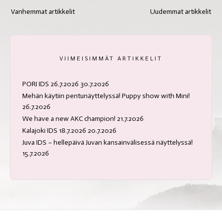
Artikkelien
Vanhemmat artikkelit
Uudemmat artikkelit
selaus
VIIMEISIMMÄT ARTIKKELIT
PORI IDS 26.7.2026
30.7.2026
Mehän käytiin pentunäyttelyssä! Puppy show with Mini!
26.7.2026
We have a new AKC champion!
21.7.2026
Kalajoki IDS 18.7.2026
20.7.2026
Juva IDS – hellepäivä Juvan kansainvälisessä näyttelyssä!
15.7.2026