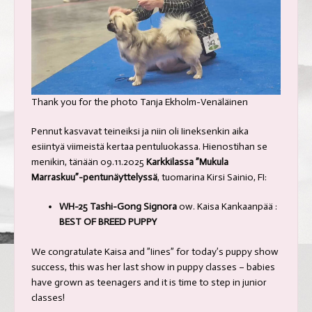
Thank you for the photo Tanja Ekholm-Venäläinen
Pennut kasvavat teineiksi ja niin oli Iineksenkin aika
esiintyä viimeistä kertaa pentuluokassa. Hienostihan se
menikin, tänään 09.11.2025
Karkkilassa ”Mukula
Marraskuu”-pentunäyttelyssä
, tuomarina Kirsi Sainio, FI:
WH-25 Tashi-Gong Signora
ow. Kaisa Kankaanpää :
BEST OF BREED PUPPY
We congratulate Kaisa and ”Iines” for today’s puppy show
success, this was her last show in puppy classes – babies
have grown as teenagers and it is time to step in junior
classes!