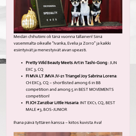
Meidän chihutiimi oli tänä vuonna tällainen! Siinä
vasemmalta oikealle ”Ivanka, Evelia ja Zorro” ja kaikki
esiintyivät ja menestyivät aivan upeasti.
Pretty Wild Beauty Meets Art in Tashi-Gong
: JUN
EXC 3, CQ
FI MVA LT JMVA JV-21
Triangel Joy Sabrina Lorena
:
CH EXC3, CQ – shortlisted among 6 in BB
competition and among 5 in BEST MOVEMENTS
competition!
FI JCH Zanzibar Little Husaria
: INT EXC1, CQ, BEST
MALE #3, BOS-JUNIOR
Ihana päivä tyttären kanssa – kiitos kuvista Ava!