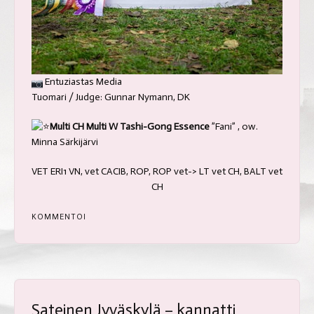
Entuziastas Media
Tuomari / Judge: Gunnar Nymann, DK
Multi CH Multi W Tashi-Gong Essence
”Fani” , ow.
Minna Särkijärvi
VET ERI1 VN, vet CACIB, ROP, ROP vet-> LT vet CH, BALT vet
CH
KOMMENTOI
Sateinen Jyväskylä – kannatti