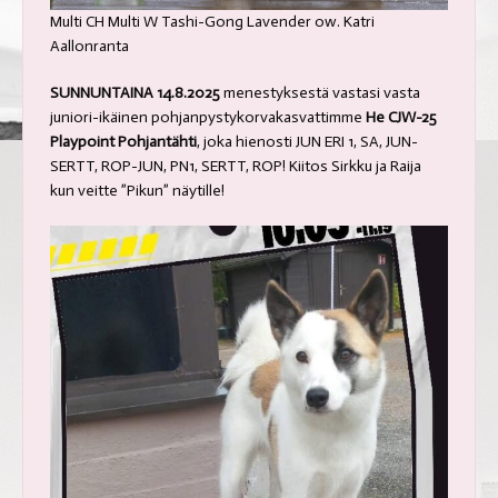
Multi CH Multi W Tashi-Gong Lavender ow. Katri
Aallonranta
SUNNUNTAINA 14.8.2025
menestyksestä vastasi vasta
juniori-ikäinen pohjanpystykorvakasvattimme
He CJW-25
Playpoint Pohjantähti
, joka hienosti JUN ERI 1, SA, JUN-
SERTT, ROP-JUN, PN1, SERTT, ROP! Kiitos Sirkku ja Raija
kun veitte ”Pikun” näytille!