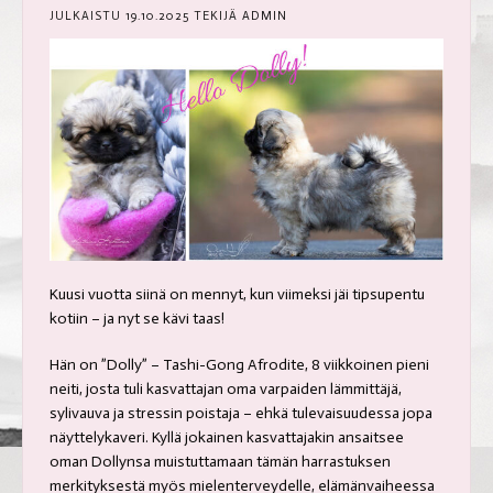
JULKAISTU
19.10.2025
TEKIJÄ
ADMIN
Kuusi vuotta siinä on mennyt, kun viimeksi jäi tipsupentu
kotiin – ja nyt se kävi taas!
Hän on ”Dolly” – Tashi-Gong Afrodite, 8 viikkoinen pieni
neiti, josta tuli kasvattajan oma varpaiden lämmittäjä,
sylivauva ja stressin poistaja – ehkä tulevaisuudessa jopa
näyttelykaveri. Kyllä jokainen kasvattajakin ansaitsee
oman Dollynsa muistuttamaan tämän harrastuksen
merkityksestä myös mielenterveydelle, elämänvaiheessa