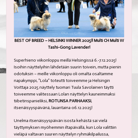
BEST OF BREED – HELSINKI WINNER 2025!! Multi CH Multi W
Tashi-Gong Lavender!
Superhieno viikonloppu meillä Helsingissä 6.-7.12.2025!
Isoihin näyttelyihin lähdetään suurin toivein, mutta pienin
odotuksin – meille viikonloppu oli omalta osaltamme
napakymppi, ”Lola” toteutti toiveemme ja Helsingin
Voittaja 2025 näyttely tuomari Tuula Savolainen täytti
toiveemme valitessaan Lolan näyttelyn kauneimmaksi
tiibetinspanieliksi,
ROTUNSA PARHAAKSI
,
itsenäisyyspäivänä, lauantaina 06.12.2025!
Unelma itsenäisyyspäivän isosta kehästä sai vielä
täyttymyksen myöhemmin iltapäivällä, kun Lola valittiin
vieläpä valtavan suuren näyttelyn ryhmäkilpailussa,